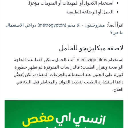
استخدام الكحول أو المهدئات أو المنومات مؤخرًا.
الحمل أو الرضاعة الطبيعية
اقرأ أيضاً:
ميتروجبتون ٥٠٠ مجم (metrogypton) دواعي الاستعمال
ما هي؟
لاصقه ميكليزيجو للحامل
استخدام meclizigo films أثناء الحمل ممكن فقط عند الحاجة
الواضحة وبقرار الطبيب؛ فالدراسات المتوفرة لم تظهر خطورة
كبيرة على الجنين عند استعماله بالجرعات المعتادة، لكن يُفضَّل
دائمًا استشارة الطبيب لتحديد الفوائد والمخاطر قبل البدء في
العلاج.