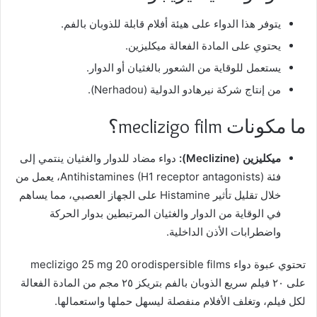
يتوفر هذا الدواء على هيئة أفلام قابلة للذوبان بالفم.
يحتوي على المادة الفعالة ميكليزين.
يستعمل للوقاية من الشعور بالغثيان أو الدوار.
من إنتاج شركة نيرهادو الدولية (Nerhadou).
ما مكونات meclizigo film؟
ميكليزين (Meclizine):
دواء مضاد للدوار والغثيان ينتمي إلى
فئة Antihistamines (H1 receptor antagonists)، يعمل من
خلال تقليل تأثير Histamine على الجهاز العصبي، مما يساهم
في الوقاية من الدوار والغثيان المرتبطين بدوار الحركة
واضطرابات الأذن الداخلية.
تحتوي عبوة دواء meclizigo 25 mg 20 orodispersible films
على ٢٠ فيلم سريع الذوبان بالفم بتريكز ٢٥ مجم من المادة الفعالة
لكل فيلم، وتغلف الأفلام منفصلة ليسهل حملها واستعمالها.