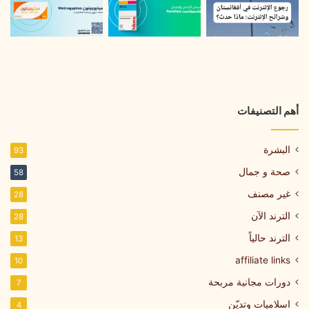
أهم التصنيفات
البشرة
93
صحة و جمال
58
غير مصنف
28
الترند الآن
28
الترند حالياً
13
affiliate links
10
دورات مجانية مربحة
7
اسلاميات وتديّن
4