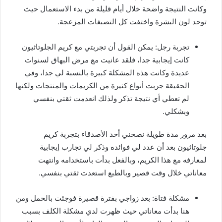
وكانت النتيجة واضحة خلال أيام قليلة من بدء الاستعمال حيث
توحد لون البشرة واختفت كل التصبغات المزعجة.
تجربة رجل: يمكن القول أن تجربتي مع كريم الجلوتاثيون
كانت إيجابية جدا، فلقد عانيت مع مرض البهاق لسنوات
عديدة وكانت هذه المشكلة كبيرة بالنسبة لي جدا، وفي
الحقيقة جربت أنواع كثيرة من الكريمات والمنتجات ولكنها
لم تعطي أي نتيجة تذكر ولذلك انعدمت ثقتي بنفسي
وبشكلي.
بعد مرور مدة طويلة نصحني أحد الأصدقاء بتجربة كريم
جلوتاثيون بعد أن عدد لي فوائده وذكر لي تجارب إيجابية
لمعارفه مع هذا الكريم، وبالفعل بدأت باستخدامه وانتهت
معاناتي خلال وقت قصير وبالطبع استعدت ثقتي بنفسي.
مشكلة فتاة: بعد زواجي بفترة قصيرة فوجئت بالحمل ومن
هنا بدأت معاناتي حيث ظهرت لدي مشكلة الكلف بسبب