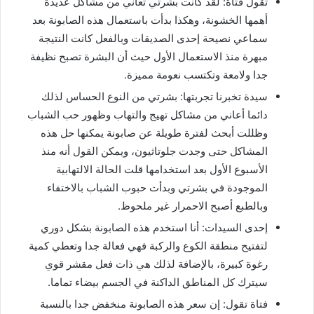
تقول فتاة: لقد كانت بشرتي تعاني من مشاكل عديدة
أهمها الخشونة، وهكذا بدأت باستعمال هذه الصابونة بعد
سماعي نصيحة إحدى الصديقات وبالفعل كانت النتيجة
مبهرة منذ الاستعمال الأول حيث أن البشرة تصبح نظيفة
جدا ولامعة وتكتسب نعومة مميزة.
سيدة تخبرنا تجربتها: بشرتي من النوع الحساس لذلك
دائما أعاني من مشاكل تهيج والتهاب وظهور حب الشباب
وظللت أبحث لفترة طويلة عن صابونة يمكنها حل هذه
المشاكل حتى وجدت جلوتاثيون، ويمكن القول أنه منذ
الأسبوع الأول بعد استخدامها قلت الحالة الالتهابية
الموجودة في بشرتي وبدأت حبوب الشباب بالاختفاء
وبالطبع أصبح الاحمرار غير ملحوظ.
إحدى السيدات: أنا استخدم هذه الصابونة بشكل دوري
لتفتيح منطقة الكوع والركبة فهي فعالة جدا وتعطي كمية
رغوة كبيرة، بالإضافة لذلك هي ذات فعل مقشر قوي
سيترك كل المناطق الداكنة في الجسم بيضاء تماما.
فتاة تقول: إن سعر هذه الصابونة منخفض جدا بالنسبة