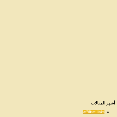
طبيعية
سببت
حروق
للبشرة
(احذري)
خلطات طبيعية
سببت حروق
للبشرة
(احذري) في
زمن تنتشر فيه
وصفات الجمال
على وسائل
التواصل
الاجتماعي
بشكل واسع،
أصبحت
الكثير…
أشهر المقالات
affiliate links