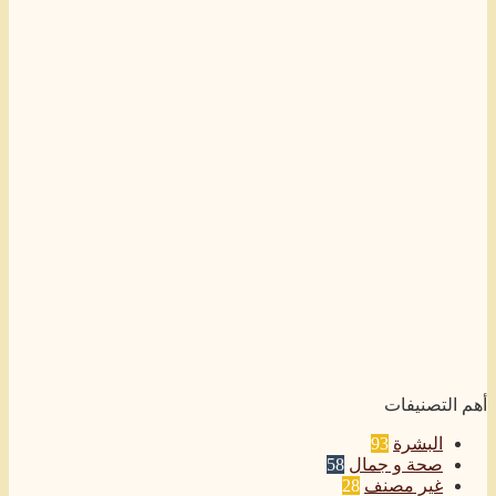
أهم التصنيفات
البشرة
93
صحة و جمال
58
غير مصنف
28