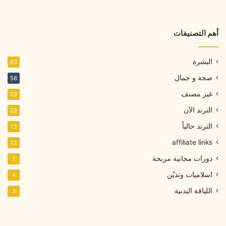
أهم التصنيفات
البشرة
93
صحة و جمال
58
غير مصنف
28
الترند الآن
28
الترند حالياً
13
affiliate links
13
دورات مجانية مربحة
7
اسلاميات وتديّن
4
اللياقة البدنية
3