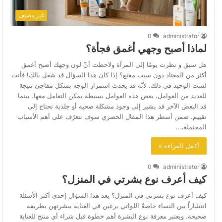
غير مصنف
0
administrator
لماذا أصبح وجهي أغمق فجأة؟
هل سبق و نظرت يومًا إلى المرآة ولاحظت أنّ لون وجهك أصبح أغمق
أكثر من المعتاد دون سبب مقنع؟ إذا كان هذا السؤال قد شغل بالك! فأنت
لست الوحيد في ذلك. لأنّه قد يحدث اسمرار الوجه بشكل مفاجئ نتيجة
للعديد من العوامل، بعض هذه العوامل بسيطة يمكن التعامل معها، بينما
قد البعض الآخر قد يشير إلى وجود مشكلة صحية أو جلدية تحتاج إلى
تقييم. ضمن أسطر هذا المقال الحصري سوف نتعرّف على أهم الأسباب
المحتملة،…
أكمل القراءة »
0
administrator
كيف أعرف نوع بشرتي في المنزل؟
كيف أعرف نوع بشرتي في المنزل؟ يعد هذا السؤال إحدى أكثر الأسئلة
انتشاراً بين النساء خاصةً اللواتي يرغبن في العناية ببشرتهن بطريقة
صحيحة. ويعتبر معرفة نوع البشرة أهم خطوة قبل شراء أي منتج للعناية