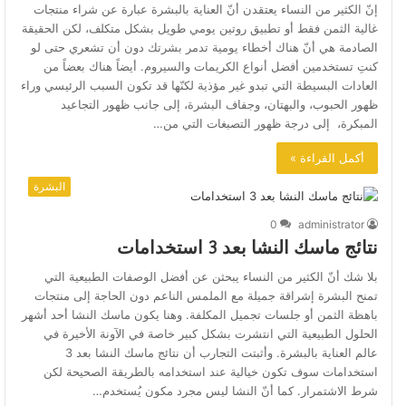
إنّ الكثير من النساء يعتقدن أنّ العناية بالبشرة عبارة عن شراء منتجات
غالية الثمن فقط أو تطبيق روتين يومي طويل بشكل متكلف، لكن الحقيقة
الصادمة هي أنّ هناك أخطاء يومية تدمر بشرتك دون أن تشعري حتى لو
كنتِ تستخدمين أفضل أنواع الكريمات والسيروم. أيضاً هناك بعضاً من
العادات البسيطة التي تبدو غير مؤذية لكنّها قد تكون السبب الرئيسي وراء
ظهور الحبوب، والبهتان، وجفاف البشرة، إلى جانب ظهور التجاعيد
المبكرة، إلى درجة ظهور التصبغات التي من…
أكمل القراءة »
البشرة
0
administrator
نتائج ماسك النشا بعد 3 استخدامات
بلا شك أنّ الكثير من النساء يبحثن عن أفضل الوصفات الطبيعية التي
تمنح البشرة إشراقة جميلة مع الملمس الناعم دون الحاجة إلى منتجات
باهظة الثمن أو جلسات تجميل المكلفة. وهنا يكون ماسك النشا أحد أشهر
الحلول الطبيعية التي انتشرت بشكل كبير خاصة في الآونة الأخيرة في
عالم العناية بالبشرة. وأثبتت التجارب أن نتائج ماسك النشا بعد 3
استخدامات سوف تكون خيالية عند استخدامه بالطريقة الصحيحة لكن
شرط الاشتمرار. كما أنّ النشا ليس مجرد مكون يُستخدم…