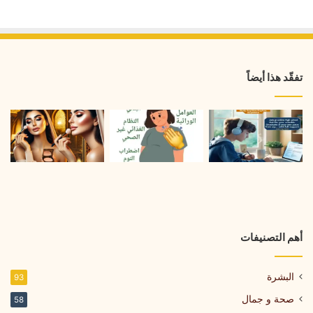
تفقّد هذا أيضاً
أهم التصنيفات
البشرة
93
صحة و جمال
58