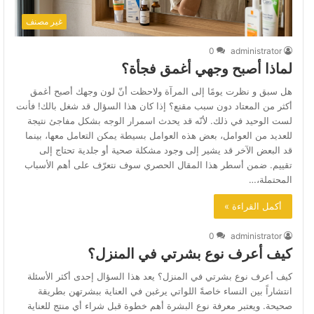
غير مصنف
0
administrator
لماذا أصبح وجهي أغمق فجأة؟
هل سبق و نظرت يومًا إلى المرآة ولاحظت أنّ لون وجهك أصبح أغمق
أكثر من المعتاد دون سبب مقنع؟ إذا كان هذا السؤال قد شغل بالك! فأنت
لست الوحيد في ذلك. لأنّه قد يحدث اسمرار الوجه بشكل مفاجئ نتيجة
للعديد من العوامل، بعض هذه العوامل بسيطة يمكن التعامل معها، بينما
قد البعض الآخر قد يشير إلى وجود مشكلة صحية أو جلدية تحتاج إلى
تقييم. ضمن أسطر هذا المقال الحصري سوف نتعرّف على أهم الأسباب
المحتملة،…
أكمل القراءة »
0
administrator
كيف أعرف نوع بشرتي في المنزل؟
كيف أعرف نوع بشرتي في المنزل؟ يعد هذا السؤال إحدى أكثر الأسئلة
انتشاراً بين النساء خاصةً اللواتي يرغبن في العناية ببشرتهن بطريقة
صحيحة. ويعتبر معرفة نوع البشرة أهم خطوة قبل شراء أي منتج للعناية