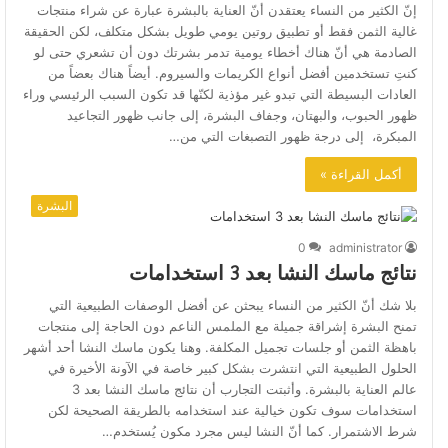
إنّ الكثير من النساء يعتقدن أنّ العناية بالبشرة عبارة عن شراء منتجات
غالية الثمن فقط أو تطبيق روتين يومي طويل بشكل متكلف، لكن الحقيقة
الصادمة هي أنّ هناك أخطاء يومية تدمر بشرتك دون أن تشعري حتى لو
كنتِ تستخدمين أفضل أنواع الكريمات والسيروم. أيضاً هناك بعضاً من
العادات البسيطة التي تبدو غير مؤذية لكنّها قد تكون السبب الرئيسي وراء
ظهور الحبوب، والبهتان، وجفاف البشرة، إلى جانب ظهور التجاعيد
المبكرة، إلى درجة ظهور التصبغات التي من…
أكمل القراءة »
البشرة
0
administrator
نتائج ماسك النشا بعد 3 استخدامات
بلا شك أنّ الكثير من النساء يبحثن عن أفضل الوصفات الطبيعية التي
تمنح البشرة إشراقة جميلة مع الملمس الناعم دون الحاجة إلى منتجات
باهظة الثمن أو جلسات تجميل المكلفة. وهنا يكون ماسك النشا أحد أشهر
الحلول الطبيعية التي انتشرت بشكل كبير خاصة في الآونة الأخيرة في
عالم العناية بالبشرة. وأثبتت التجارب أن نتائج ماسك النشا بعد 3
استخدامات سوف تكون خيالية عند استخدامه بالطريقة الصحيحة لكن
شرط الاشتمرار. كما أنّ النشا ليس مجرد مكون يُستخدم…