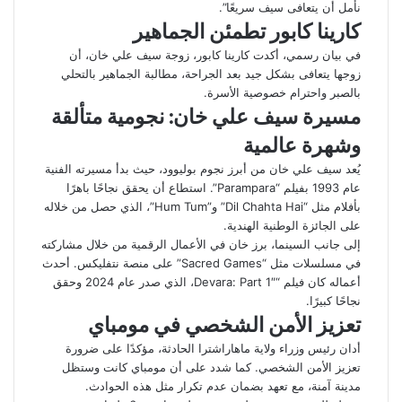
نأمل أن يتعافى سيف سريعًا”.
كارينا كابور تطمئن الجماهير
في بيان رسمي، أكدت كارينا كابور، زوجة سيف علي خان، أن
زوجها يتعافى بشكل جيد بعد الجراحة، مطالبة الجماهير بالتحلي
بالصبر واحترام خصوصية الأسرة.
مسيرة سيف علي خان: نجومية متألقة
وشهرة عالمية
يُعد سيف علي خان من أبرز نجوم بوليوود، حيث بدأ مسيرته الفنية
عام 1993 بفيلم “Parampara”. استطاع أن يحقق نجاحًا باهرًا
بأفلام مثل “Dil Chahta Hai” و”Hum Tum”، الذي حصل من خلاله
على الجائزة الوطنية الهندية.
إلى جانب السينما، برز خان في الأعمال الرقمية من خلال مشاركته
في مسلسلات مثل “Sacred Games” على منصة نتفليكس. أحدث
أعماله كان فيلم “Devara: Part 1″، الذي صدر عام 2024 وحقق
نجاحًا كبيرًا.
تعزيز الأمن الشخصي في مومباي
أدان رئيس وزراء ولاية ماهاراشترا الحادثة، مؤكدًا على ضرورة
تعزيز الأمن الشخصي. كما شدد على أن مومباي كانت وستظل
مدينة آمنة، مع تعهد بضمان عدم تكرار مثل هذه الحوادث.