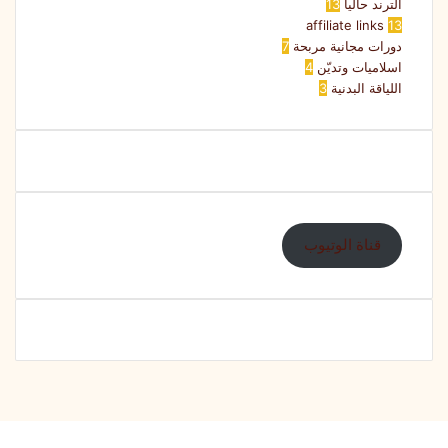
الترند حالياً
13
affiliate links
13
دورات مجانية مربحة
7
اسلاميات وتديّن
4
اللياقة البدنية
3
قناة الوتيوب
تويتر
ڤايبر
فيسبوك
واتساب
تيلقرام