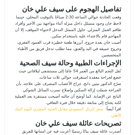
تفاصيل الهجوم على سيف علي خان
وقعت الحادثة حوالي الساعة 2:30 صباحًا بالتوقيت المحلي، حينما
لاحظ خان وجود متسلل داخل منزله أثناء مواجهة بين الأخير وأفراد
طاقم العمل المنزلي. حاول الممثل التدخل لاحتواء الموقف، إلا أن
المهاجم قام بالاعتداء عليه باستخدام سكين.
أصيب خان بعدة جروح، أبرزها طعنة خطيرة قرب العمود الفقري،
وجروح عميقة في اليد والعنق، مما تطلب تدخل فريق من الأطباء
المتخصصين.
الإجراءات الطبية وحالة سيف الصحية
نُقل النجم البالغ من العمر 54 عامًا إلى مستشفى ليلافاتي حيث
خضع لجراحة معقدة استغرقت حوالي ثلاث ساعات.
صرّح الدكتور نيتين دانج، جراح الأعصاب المشرف على علاجه، بأن
الجراحة شملت إزالة السكين وإصلاح تسرب السائل الشوكي
الناتج عن الإصابة. كما أوضح أن حالته أصبحت مستقرة بعد العملية
لكنه يحتاج إلى متابعة دقيقة خلال فترة التعافي.
اقرأ أيضاً:
سعر الريال السعودي مقابل الجنيه المصري اليوم البنك
الأهلي
تصريحات عائلة سيف علي خان
أصدرت عائلة سيف بيانًا رسميًا أعربت فيه عن امتنانها للفريق