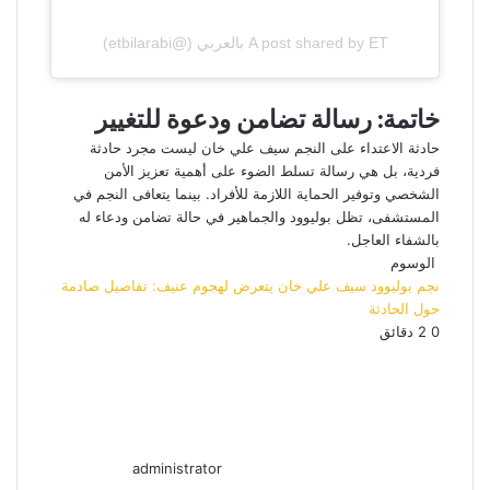
A post shared by ET بالعربي (@etbilarabi)
خاتمة: رسالة تضامن ودعوة للتغيير
حادثة الاعتداء على النجم سيف علي خان ليست مجرد حادثة
فردية، بل هي رسالة تسلط الضوء على أهمية تعزيز الأمن
الشخصي وتوفير الحماية اللازمة للأفراد. بينما يتعافى النجم في
المستشفى، تظل بوليوود والجماهير في حالة تضامن ودعاء له
بالشفاء العاجل.
الوسوم
نجم بوليوود سيف علي خان يتعرض لهجوم عنيف: تفاصيل صادمة
حول الحادثة
أرسل
0
2 دقائق
بريدا
إلكترونيا
administrator