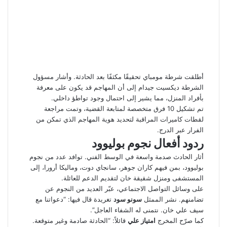
أطلقت شرطة مومباي تحقيقًا مكثفًا بعد الحادثة. وأشار مسؤول
الشرطة ديكسيت جيدام إلى أن المهاجم قد يكون على معرفة
بأفراد المنزل، مما يشير إلى احتمال وجود تواطؤ داخلي.
تم تشكيل 10 فرق متخصصة لمتابعة القضية، وتمت مراجعة
لقطات كاميرات المراقبة لتحديد هوية المهاجم الذي تمكن من
الفرار عبر الدرج.
ردود أفعال نجوم بوليوود
أثار الحادث صدمة واسعة في الوسط الفني. توافد عدد من نجوم
بوليوود، بمن فيهم كاران جوهر، سانجاي دوت، وماليكا أرورا، إلى
المستشفى ومنزل شقيقة خان لتقديم الدعم للعائلة.
على وسائل التواصل الاجتماعي، عبّر العديد من النجوم عن
تضامنهم. نشر الممثل
سونو سود
تغريدة قال فيها: “دعواتنا مع
سيف علي خان. نتمنى له الشفاء العاجل”.
كما صرّح المخرج
امتياز علي
قائلاً: “الحادثة صادمة وغير متوقعة.