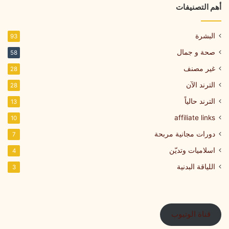
أهم التصنيفات
البشرة
93
صحة و جمال
58
غير مصنف
28
الترند الآن
28
الترند حالياً
13
affiliate links
10
دورات مجانية مربحة
7
اسلاميات وتديّن
4
اللياقة البدنية
3
قناة الوتيوب