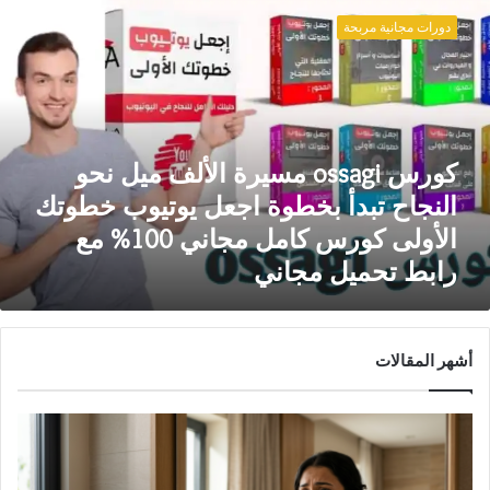
ossag
دورات مجانية مربحة
سيرة
لألف
يل
حو
لنجاح
بدأ
كورس ossagi مسيرة الألف ميل نحو
خطوة
جعل
النجاح تبدأ بخطوة اجعل يوتيوب خطوتك
وتيوب
الأولى كورس كامل مجاني 100% مع
طوتك
رابط تحميل مجاني
لأولى
ورس
امل
جاني
100%
أشهر المقالات
ع
ابط
حميل
جاني