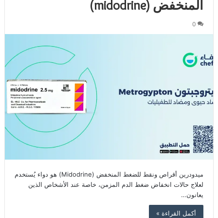
المنخفض (midodrine)
0
ميدودرين أقراص ونقط للضغط المنخفض (Midodrine) هو دواء يُستخدم
لعلاج حالات انخفاض ضغط الدم المزمن، خاصة عند الأشخاص الذين
يعانون…
أكمل القراءة »