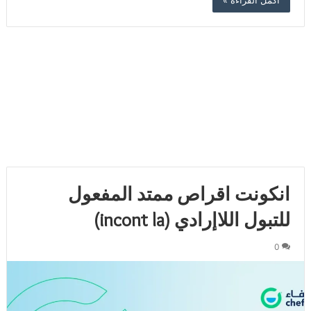
أكمل القراءة »
انكونت اقراص ممتد المفعول
للتبول اللاإرادي (incont la)
0