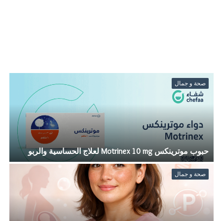
صحة و جمال
حبوب موترينكس Motrinex 10 mg لعلاج الحساسية والربو
ا
صحة و جمال