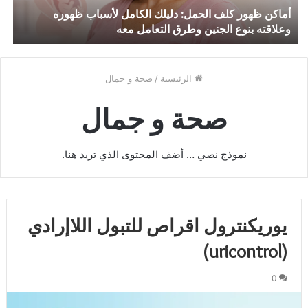
أماكن ظهور كلف الحمل: دليلك الكامل لأسباب ظهوره
وعلاقته بنوع الجنين وطرق التعامل معه
ط
الرئيسية
/
صحة و جمال
صحة و جمال
نموذج نصي … أضف المحتوى الذي تريد هنا.
يوريكنترول اقراص للتبول اللاإرادي
(uricontrol)
0