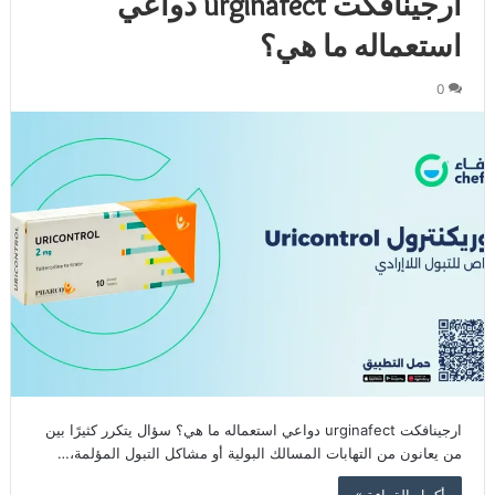
ارجينافكت urginafect دواعي
استعماله ما هي؟
0
ارجينافكت urginafect دواعي استعماله ما هي؟ سؤال يتكرر كثيرًا بين
من يعانون من التهابات المسالك البولية أو مشاكل التبول المؤلمة،…